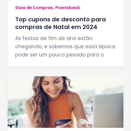
,
Guia de Compras
Pointsback
Top cupons de desconto para
compras de Natal em 2024
As festas de fim de ano estão
chegando, e sabemos que essa época
pode ser um pouco pesado para o