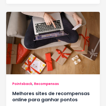
,
Pointsback
Recompensas
Melhores sites de recompensas
online para ganhar pontos