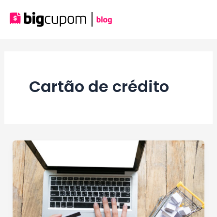
Ir
para
Mai
o
conteúdo
Men
Cartão de crédito