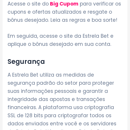
Acesse o site do
Big Cupom
para verificar os
cupons e ofertas atualizados e resgate o
bônus desejado. Leia as regras e boa sorte!
Em seguida, acesse o site da Estrela Bet e
aplique o bônus desejado em sua conta.
Segurança
A Estrela Bet utiliza as medidas de
segurança padrão do setor para proteger
suas informações pessoais e garantir a
integridade das apostas e transações
financeiras. A plataforma usa criptografia
SSL de 128 bits para criptografar todos os
dados enviados entre você e os servidores