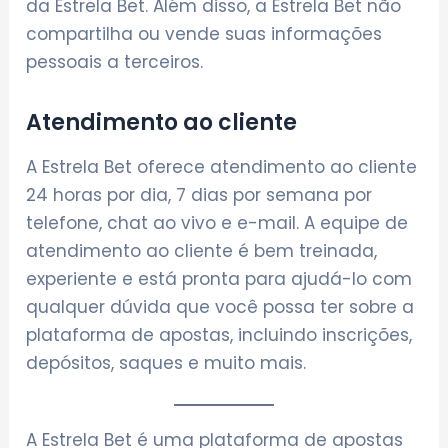
da Estrela Bet. Além disso, a Estrela Bet não
compartilha ou vende suas informações
pessoais a terceiros.
Atendimento ao cliente
A Estrela Bet oferece atendimento ao cliente
24 horas por dia, 7 dias por semana por
telefone, chat ao vivo e e-mail. A equipe de
atendimento ao cliente é bem treinada,
experiente e está pronta para ajudá-lo com
qualquer dúvida que você possa ter sobre a
plataforma de apostas, incluindo inscrições,
depósitos, saques e muito mais.
A Estrela Bet é uma plataforma de apostas