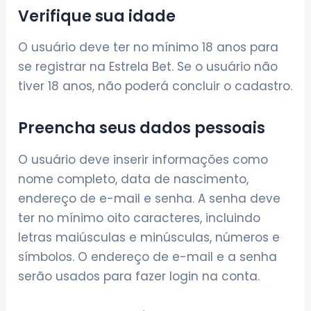
Verifique sua idade
O usuário deve ter no mínimo 18 anos para
se registrar na Estrela Bet. Se o usuário não
tiver 18 anos, não poderá concluir o cadastro.
Preencha seus dados pessoais
O usuário deve inserir informações como
nome completo, data de nascimento,
endereço de e-mail e senha. A senha deve
ter no mínimo oito caracteres, incluindo
letras maiúsculas e minúsculas, números e
símbolos. O endereço de e-mail e a senha
serão usados para fazer login na conta.