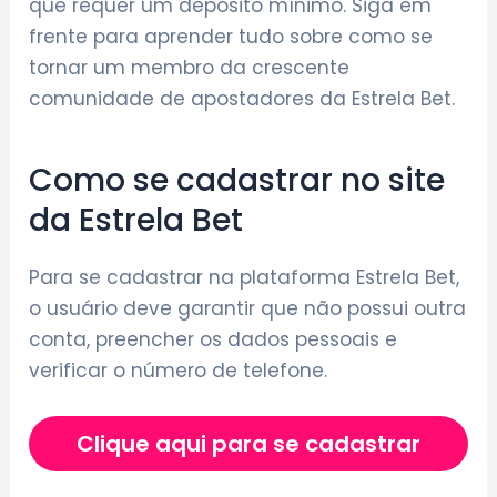
que requer um depósito mínimo. Siga em
frente para aprender tudo sobre como se
tornar um membro da crescente
comunidade de apostadores da Estrela Bet.
Como se cadastrar no site
da Estrela Bet
Para se cadastrar na plataforma Estrela Bet,
o usuário deve garantir que não possui outra
conta, preencher os dados pessoais e
verificar o número de telefone.
Clique aqui para se cadastrar