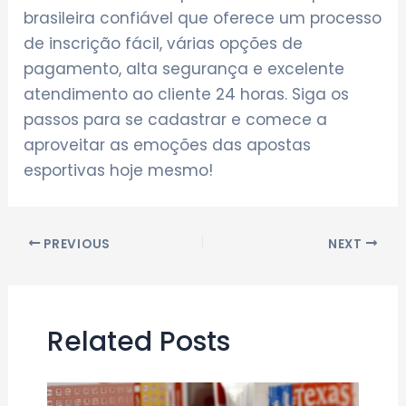
brasileira confiável que oferece um processo
de inscrição fácil, várias opções de
pagamento, alta segurança e excelente
atendimento ao cliente 24 horas. Siga os
passos para se cadastrar e comece a
aproveitar as emoções das apostas
esportivas hoje mesmo!
Post
PREVIOUS
NEXT
navigation
Related Posts