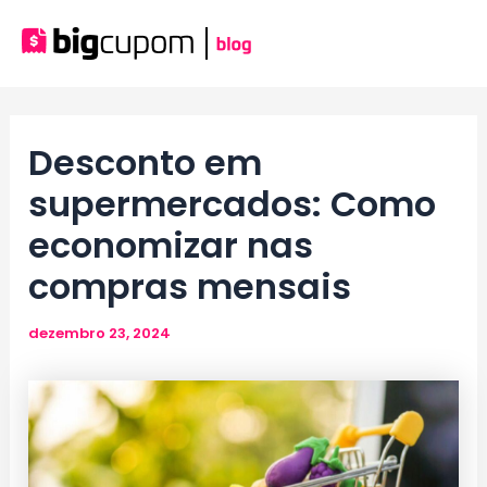
Ir
para
Mai
o
conteúdo
Men
Desconto em
supermercados: Como
economizar nas
compras mensais
dezembro 23, 2024