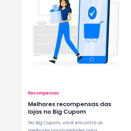
Recompensas
Melhores recompensas das
lojas no Big Cupom
No Big Cupom, você encontra as
melhores oportunidades para