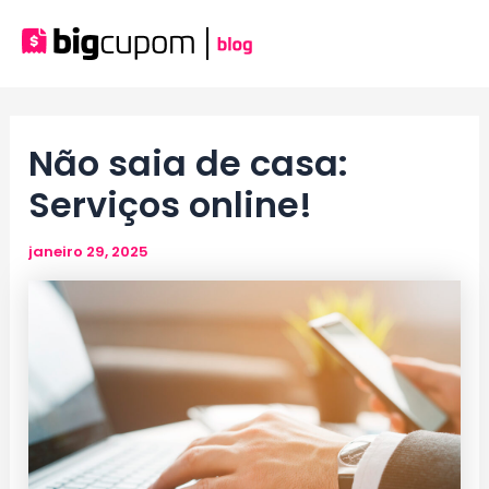
Ir
para
Mai
o
conteúdo
Men
Não saia de casa:
Serviços online!
janeiro 29, 2025