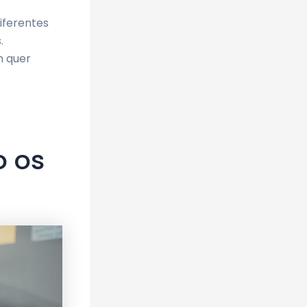
iferentes
.
m quer
o os