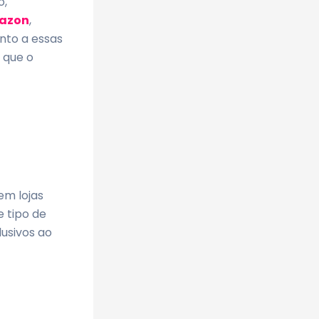
o,
azon
,
nto a essas
 que o
em lojas
e tipo de
usivos ao