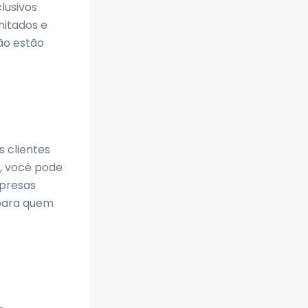
lusivos
mitados e
ão estão
 clientes
, você pode
mpresas
para quem