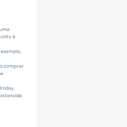
 uma
conto é
r exemplo,
 a comprar
de
Friday,
bstanciais.