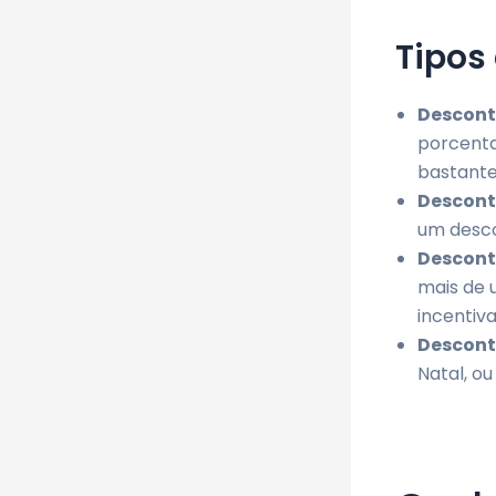
Tipos
Descont
porcenta
bastant
Descont
um desco
Descont
mais de 
incentiv
Descont
Natal, o