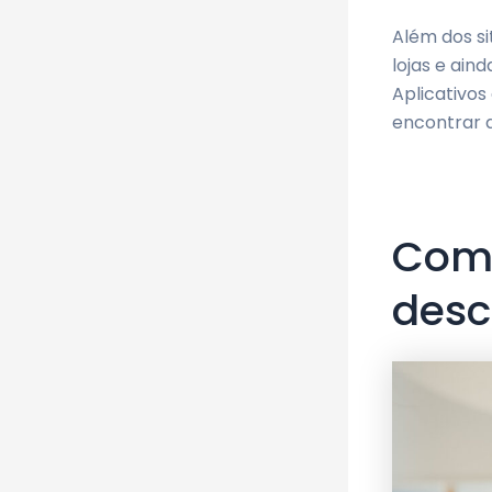
Além dos si
lojas e ain
Aplicativo
encontrar d
Como
desc