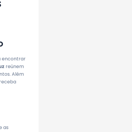
s
o
a encontrar
uz
reúnem
ontos. Além
 receba
e as