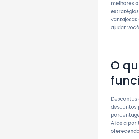
melhores of
estratégia
vantajosas 
ajudar voc
O qu
func
Descontos é
descontos 
porcentagem
A ideia por
oferecendo 