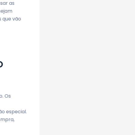
sar as
sejam
s que vão
o
o. Os
o especial.
compra,