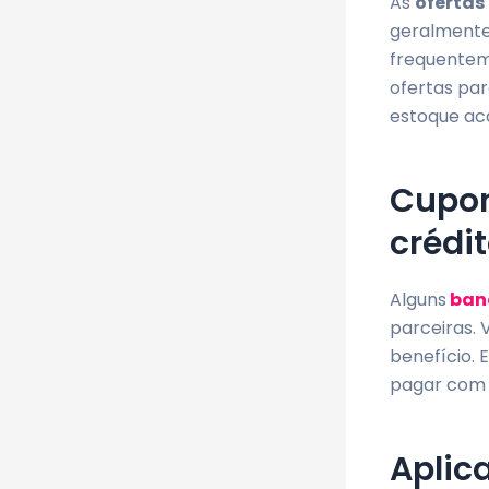
As
ofertas
geralmente 
frequenteme
ofertas par
estoque aca
Cupon
crédi
Alguns
ban
parceiras. 
benefício. 
pagar com 
Aplic