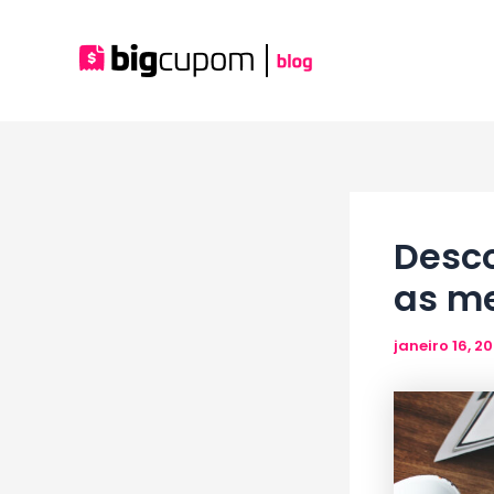
Ir
para
o
conteúdo
Desc
as me
janeiro 16, 2