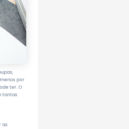
oupas,
r menos por
ode ter. O
m tantas
r as