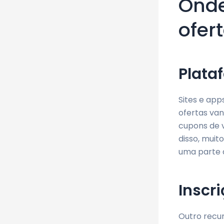
Onde
ofer
Plata
Sites e ap
ofertas va
cupons de v
disso, muit
uma parte 
Inscr
Outro recu