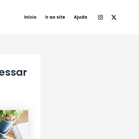
Início
Ir ao site
Ajuda
essar