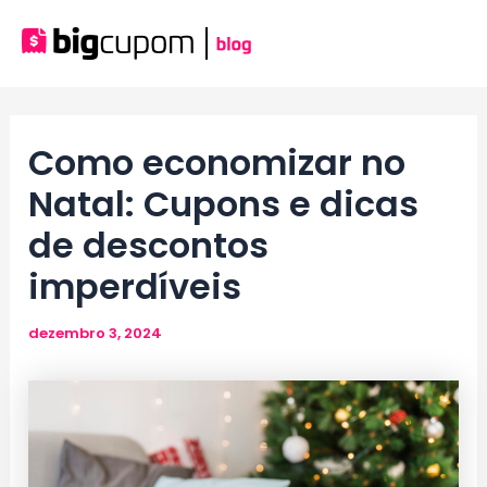
Ir
para
Mai
o
conteúdo
Men
Como economizar no
Natal: Cupons e dicas
de descontos
imperdíveis
dezembro 3, 2024