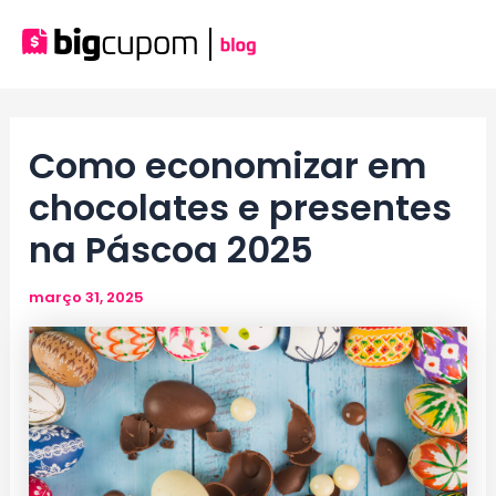
Ir
para
Mai
o
conteúdo
Men
Como economizar em
chocolates e presentes
na Páscoa 2025
março 31, 2025